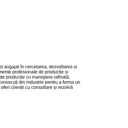
st angajat în cercetarea, dezvoltarea și
mente profesionale de producție și
 de producție cu manopera rafinată.
unoscuți din industrie pentru a forma un
 oferi clienții cu consultare și rezolvă