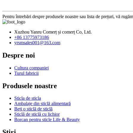
Pentru întrebări despre produsele noastre sau lista de prețuri, vă rugăm
Xuzhou Yanru Comerț și comerț Co, Ltd.
+86 13775973186
yrsmsales001@163.com
Despre noi
Cultura companiei
Turul fabricii
Produsele noastre
Sticla de sticla
Ambalaje din sticlă alimentară
Beți o sticlă de sticlă
Sticlă de sticlă cu lichior
Borcan pentru sticle Life & Beauty
Știri