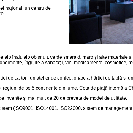
el național, un centru de
ce.
alb înalt, alb obișnuit, verde smarald, maro și alte materiale ș
condimente, îngrijire a sănătății, vin, medicamente, cosmetice, 
i de carton, un atelier de confecționare a hârtiei de tablă și un a
și regiuni de pe 5 continente din lume. Cota de piață internă a 
 invenție și mai mult de 20 de brevete de model de utilitate.
e sistem (ISO9001, ISO14001, ISO22000, sistem de management a