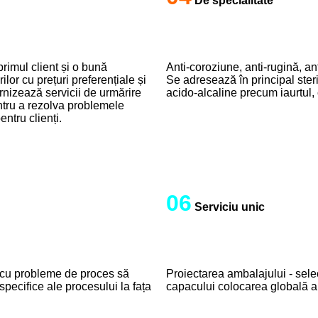
De specialitate
primul client și o bună
Anti-coroziune, anti-rugină, ant
ilor cu prețuri preferențiale și
Se adresează în principal steril
urnizează servicii de urmărire
acido-alcaline precum iaurtul, 
ntru a rezolva problemele
ntru clienți.
06
Serviciu unic
ile cu probleme de proces să
Proiectarea ambalajului - selecț
pecifice ale procesului la fața
capacului colocarea globală a