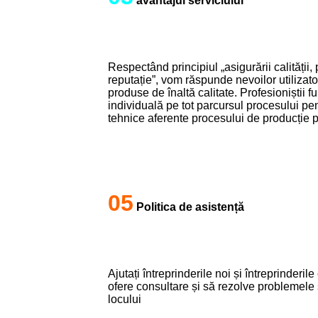
avantajul serviciului
Respectând principiul „asigurării calității, 
reputație”, vom răspunde nevoilor utilizator
produse de înaltă calitate. Profesioniștii f
individuală pe tot parcursul procesului pe
tehnice aferente procesului de producție pe
05
Politica de asistență
Ajutați întreprinderile noi și întreprinder
ofere consultare și să rezolve problemele s
locului