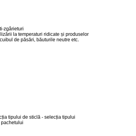
i-zgârieturi
izării la temperaturi ridicate și produselor
cuibul de păsări, băuturile neutre etc.
ia tipului de sticlă - selecția tipului
 pachetului