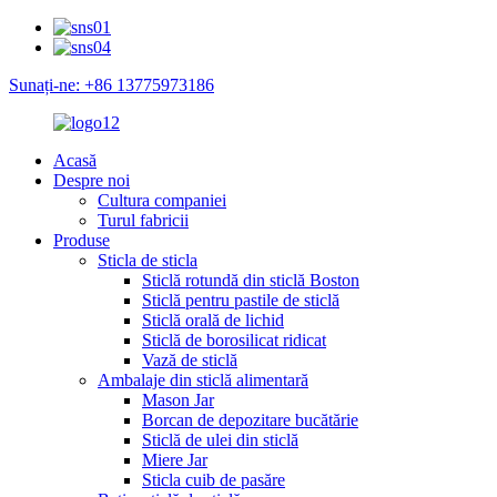
Sunați-ne: +86 13775973186
Acasă
Despre noi
Cultura companiei
Turul fabricii
Produse
Sticla de sticla
Sticlă rotundă din sticlă Boston
Sticlă pentru pastile de sticlă
Sticlă orală de lichid
Sticlă de borosilicat ridicat
Vază de sticlă
Ambalaje din sticlă alimentară
Mason Jar
Borcan de depozitare bucătărie
Sticlă de ulei din sticlă
Miere Jar
Sticla cuib de pasăre