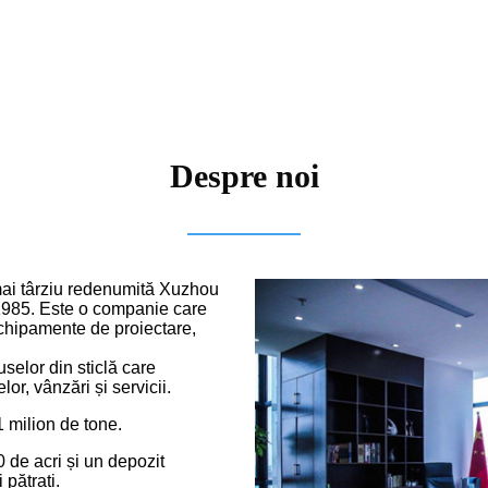
Despre noi
mai târziu redenumită Xuzhou
 1985. Este o companie care
echipamente de proiectare,
uselor din sticlă care
r, vânzări și servicii.
 milion de tone.
de acri și un depozit
pătrați.