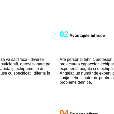
02
Avantajele tehnice
ă vă satisfacă - diverse
Are personal tehnic profesioni
e suficientă, aprovizionare pe
proiectarea capacelor, echipa
 rapidă și echipamente de
experiență bogată și o echipă
e cu specificații diferite în
Angajați un număr de experți c
sprijin tehnic puternic pentru a
probleme tehnice.
04