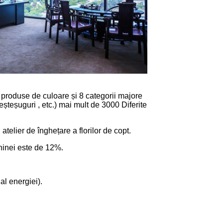
i produse de culoare și 8 categorii majore
meșteșuguri , etc.) mai mult de 3000
Diferite
telier de înghețare a florilor de copt.
Chinei este de 12%.
l energiei).