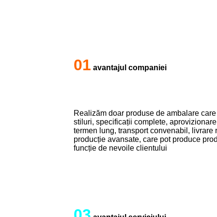
01
avantajul companiei
Realizăm doar produse de ambalare care s
stiluri, specificații complete, aprovizionar
termen lung, transport convenabil, livrare
producție avansate, care pot produce produs
funcție de nevoile clientului
03