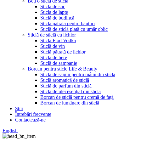
Beți o sticlă de sticlă
Sticlă de suc
Sticla de lapte
Sticlă de budincă
Sticla pătrată pentru băuturi
Sticlă de sticlă plată cu umăr oblic
Sticlă de sticlă cu lichior
Sticlă Flod Vodka
Sticlă de vin
Sticlă pătrată de lichior
Sticla de bere
Sticlă de șampanie
Borcan pentru sticle Life & Beauty
Sticlă de săpun pentru mâini din sticlă
Sticlă aromatică de sticlă
Sticlă de parfum din sticlă
Sticlă de ulei esențial din sticlă
Borcan de sticlă pentru cremă de față
Borcan de lumânare din sticlă
Știri
Întrebări frecvente
Contactează-ne
English