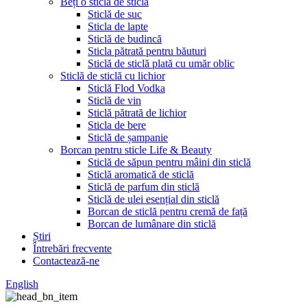
Beți o sticlă de sticlă
Sticlă de suc
Sticla de lapte
Sticlă de budincă
Sticla pătrată pentru băuturi
Sticlă de sticlă plată cu umăr oblic
Sticlă de sticlă cu lichior
Sticlă Flod Vodka
Sticlă de vin
Sticlă pătrată de lichior
Sticla de bere
Sticlă de șampanie
Borcan pentru sticle Life & Beauty
Sticlă de săpun pentru mâini din sticlă
Sticlă aromatică de sticlă
Sticlă de parfum din sticlă
Sticlă de ulei esențial din sticlă
Borcan de sticlă pentru cremă de față
Borcan de lumânare din sticlă
Știri
Întrebări frecvente
Contactează-ne
English