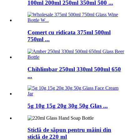
100ml 200ml 250ml 350ml 500 ...
Comert cu ridicata 375ml 500ml
750ml ...
Chihlimbar 250ml 330ml 500ml 650
...
5g 10g 15g 20g 30g 50g Glas ...
Sticlă de săpun pentru mâini din
sticlă de 220 ml