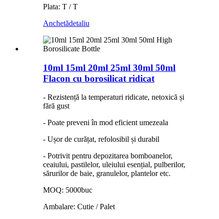
Plata: T / T
Anchetă
detaliu
10ml 15ml 20ml 25ml 30ml 50ml
Flacon cu borosilicat ridicat
- Rezistență la temperaturi ridicate, netoxică și
fără gust
- Poate preveni în mod eficient umezeala
- Ușor de curățat, refolosibil și durabil
- Potrivit pentru depozitarea bomboanelor,
ceaiului, pastilelor, uleiului esențial, pulberilor,
sărurilor de baie, granulelor, plantelor etc.
MOQ: 5000buc
Ambalare: Cutie / Palet