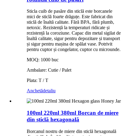
Sticla cuib de pasăre din sticlă este borcanele
mici de sticlă foarte drăguțe. Este fabricat din
sticlă de înaltă calitate. Fără BPA, fără plumb,
netoxic. Rezistență la temperaturi ridicate și
rezistență la coroziune. Capac din metal sigilat de
înaltă calitate, sigur pentru depozitare și transport
și sigur pentru mașina de spălat vase. Potrivit
pentru cuptor și congelator, cuptor cu microunde.
MOQ: 1000 buc
Ambalare: Cutie / Palet
Plata: T / T
Anchetă
detaliu
100ml 220ml 380ml Borcan de miere
din sticlă hexagonală
Borcanul nostru de miere din sticlă hexagonală