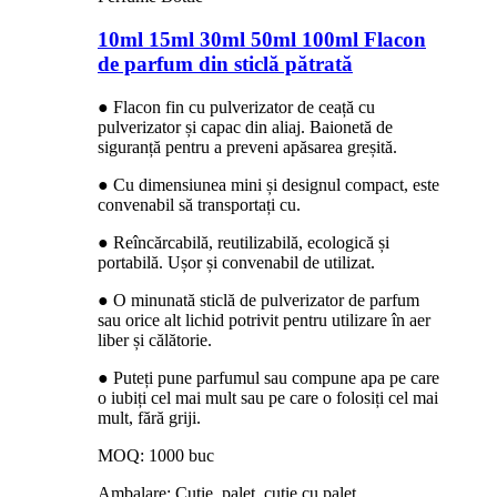
10ml 15ml 30ml 50ml 100ml Flacon
de parfum din sticlă pătrată
● Flacon fin cu pulverizator de ceață cu
pulverizator și capac din aliaj. Baionetă de
siguranță pentru a preveni apăsarea greșită.
● Cu dimensiunea mini și designul compact, este
convenabil să transportați cu.
● Reîncărcabilă, reutilizabilă, ecologică și
portabilă. Ușor și convenabil de utilizat.
● O minunată sticlă de pulverizator de parfum
sau orice alt lichid potrivit pentru utilizare în aer
liber și călătorie.
● Puteți pune parfumul sau compune apa pe care
o iubiți cel mai mult sau pe care o folosiți cel mai
mult, fără griji.
MOQ: 1000 buc
Ambalare: Cutie, palet, cutie cu palet