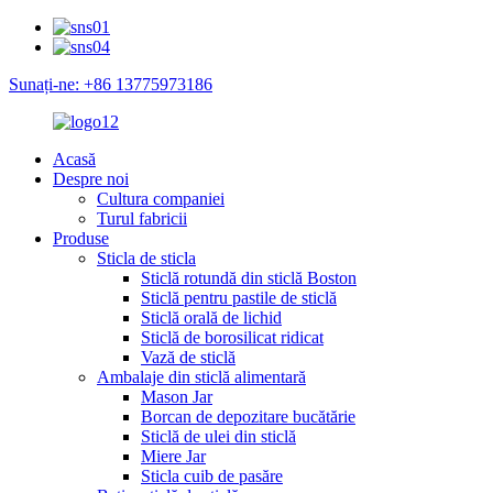
Sunați-ne: +86 13775973186
Acasă
Despre noi
Cultura companiei
Turul fabricii
Produse
Sticla de sticla
Sticlă rotundă din sticlă Boston
Sticlă pentru pastile de sticlă
Sticlă orală de lichid
Sticlă de borosilicat ridicat
Vază de sticlă
Ambalaje din sticlă alimentară
Mason Jar
Borcan de depozitare bucătărie
Sticlă de ulei din sticlă
Miere Jar
Sticla cuib de pasăre