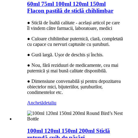
60ml 75ml 100ml 120ml 150ml
Flacon pastilă de sticlă chihlimbar
● Sticlă de înaltă calitate - același articol pe care
îl vindem către farmacii, laboratoare, medici
● Culoare chihlimbar puternică, clară, completată
cu capace cu nervuri captusite cu șuruburi.
● Gură largă. Ușor de deschis și închis.
● Nou, fără reziduuri de medicamente, cea mai
puternică și mai bună calitate disponibilă.
● Dimensiune convenabilă și pentru depozitarea
obiectelor mici, bijuteriilor, șuruburilor,
condimentelor etc.
Anchetă
detaliu
100ml 120ml 150ml 200ml Sticlă
rotundă cuib de păsări