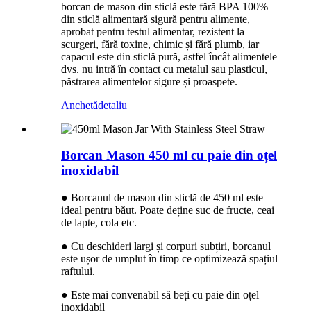
borcan de mason din sticlă este fără BPA 100%
din sticlă alimentară sigură pentru alimente,
aprobat pentru testul alimentar, rezistent la
scurgeri, fără toxine, chimic și fără plumb, iar
capacul este din sticlă pură, astfel încât alimentele
dvs. nu intră în contact cu metalul sau plasticul,
păstrarea alimentelor sigure și proaspete.
Anchetă
detaliu
Borcan Mason 450 ml cu paie din oțel
inoxidabil
● Borcanul de mason din sticlă de 450 ml este
ideal pentru băut. Poate deține suc de fructe, ceai
de lapte, cola etc.
● Cu deschideri largi și corpuri subțiri, borcanul
este ușor de umplut în timp ce optimizează spațiul
raftului.
● Este mai convenabil să beți cu paie din oțel
inoxidabil