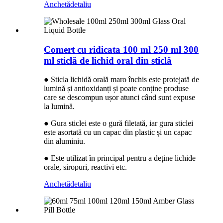
Anchetă
detaliu
Comert cu ridicata 100 ml 250 ml 300
ml sticlă de lichid oral din sticlă
● Sticla lichidă orală maro închis este protejată de
lumină și antioxidanți și poate conține produse
care se descompun ușor atunci când sunt expuse
la lumină.
● Gura sticlei este o gură filetată, iar gura sticlei
este asortată cu un capac din plastic și un capac
din aluminiu.
● Este utilizat în principal pentru a deține lichide
orale, siropuri, reactivi etc.
Anchetă
detaliu