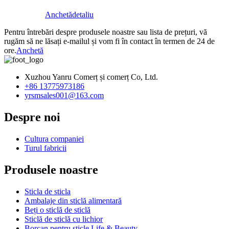
Anchetă
detaliu
Pentru întrebări despre produsele noastre sau lista de prețuri, vă
rugăm să ne lăsați e-mailul și vom fi în contact în termen de 24 de
ore.
Anchetă
Xuzhou Yanru Comerț și comerț Co, Ltd.
+86 13775973186
yrsmsales001@163.com
Despre noi
Cultura companiei
Turul fabricii
Produsele noastre
Sticla de sticla
Ambalaje din sticlă alimentară
Beți o sticlă de sticlă
Sticlă de sticlă cu lichior
Borcan pentru sticle Life & Beauty