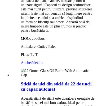
din sticlă de înaltă calitate, netoxic pentru o
utilizare sigură. Capacul cu design scufundător
este mai curat pentru utilizare, previne scurgerea
mierii. Este mai convenabil să luați miere pentru
îndulcirea ceaiului și a cafelei, răspândind
uniform pe biscuiți sau desert. Această oală de
miere limpede este un plus frumos și practic
pentru bucătăria ta.
MOQ: 2000buc
Ambalare: Cutie / Palet
Plata: T / T
Anchetă
detaliu
Sticlă de ulei din sticlă de 22 de uncii
cu capac automat
Această sticlă de sticlă este dozatoare esențiale de
bucătărie și cel mai bun cadou. Ideal pentru