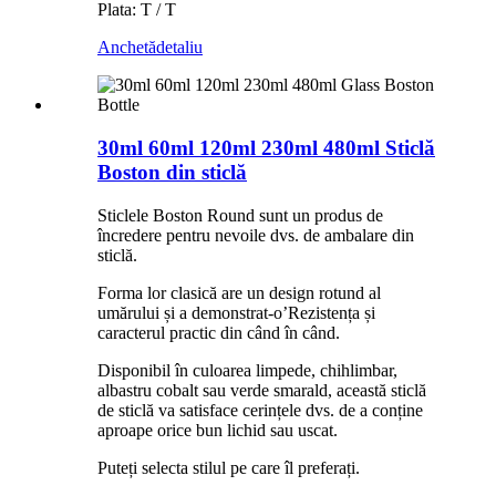
Plata: T / T
Anchetă
detaliu
30ml 60ml 120ml 230ml 480ml Sticlă
Boston din sticlă
Sticlele Boston Round sunt un produs de
încredere pentru nevoile dvs. de ambalare din
sticlă.
Forma lor clasică are un design rotund al
umărului și a demonstrat-o
’
Rezistența și
caracterul practic din când în când.
Disponibil în culoarea limpede, chihlimbar,
albastru cobalt sau verde smarald, această sticlă
de sticlă va satisface cerințele dvs. de a conține
aproape orice bun lichid sau uscat.
Puteți selecta stilul pe care îl preferați.