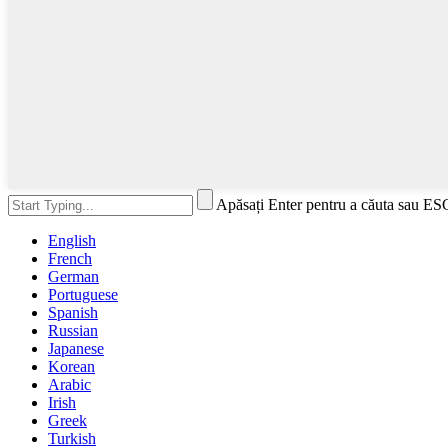
Apăsați Enter pentru a căuta sau ES
English
French
German
Portuguese
Spanish
Russian
Japanese
Korean
Arabic
Irish
Greek
Turkish