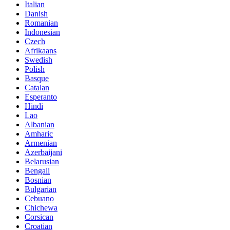
Italian
Danish
Romanian
Indonesian
Czech
Afrikaans
Swedish
Polish
Basque
Catalan
Esperanto
Hindi
Lao
Albanian
Amharic
Armenian
Azerbaijani
Belarusian
Bengali
Bosnian
Bulgarian
Cebuano
Chichewa
Corsican
Croatian