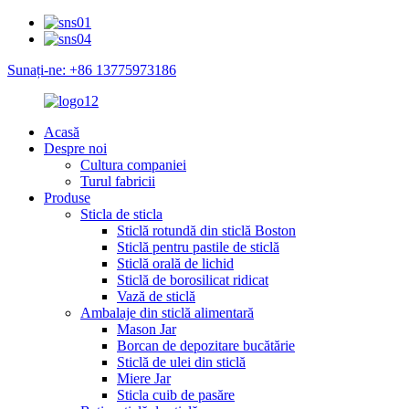
Sunați-ne: +86 13775973186
Acasă
Despre noi
Cultura companiei
Turul fabricii
Produse
Sticla de sticla
Sticlă rotundă din sticlă Boston
Sticlă pentru pastile de sticlă
Sticlă orală de lichid
Sticlă de borosilicat ridicat
Vază de sticlă
Ambalaje din sticlă alimentară
Mason Jar
Borcan de depozitare bucătărie
Sticlă de ulei din sticlă
Miere Jar
Sticla cuib de pasăre