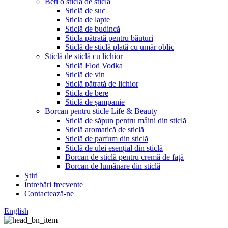
Beți o sticlă de sticlă
Sticlă de suc
Sticla de lapte
Sticlă de budincă
Sticla pătrată pentru băuturi
Sticlă de sticlă plată cu umăr oblic
Sticlă de sticlă cu lichior
Sticlă Flod Vodka
Sticlă de vin
Sticlă pătrată de lichior
Sticla de bere
Sticlă de șampanie
Borcan pentru sticle Life & Beauty
Sticlă de săpun pentru mâini din sticlă
Sticlă aromatică de sticlă
Sticlă de parfum din sticlă
Sticlă de ulei esențial din sticlă
Borcan de sticlă pentru cremă de față
Borcan de lumânare din sticlă
Știri
Întrebări frecvente
Contactează-ne
English