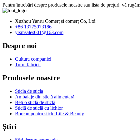
Pentru întrebări despre produsele noastre sau lista de prețuri, vă rugăm
Xuzhou Yanru Comerț și comerț Co, Ltd.
+86 13775973186
yrsmsales001@163.com
Despre noi
Cultura companiei
Turul fabricii
Produsele noastre
Sticla de sticla
Ambalaje din sticlă alimentară
Beți o sticlă de sticlă
Sticlă de sticlă cu lichior
Borcan pentru sticle Life & Beauty
Știri
Știri despre companie