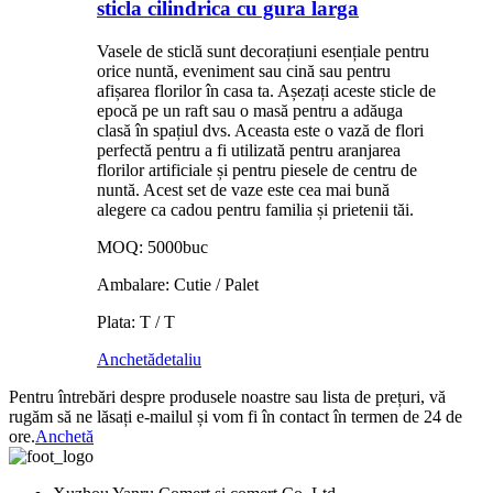
sticla cilindrica cu gura larga
Vasele de sticlă sunt decorațiuni esențiale pentru
orice nuntă, eveniment sau cină sau pentru
afișarea florilor în casa ta. Așezați aceste sticle de
epocă pe un raft sau o masă pentru a adăuga
clasă în spațiul dvs. Aceasta este o vază de flori
perfectă pentru a fi utilizată pentru aranjarea
florilor artificiale și pentru piesele de centru de
nuntă. Acest set de vaze este cea mai bună
alegere ca cadou pentru familia și prietenii tăi.
MOQ: 5000buc
Ambalare: Cutie / Palet
Plata: T / T
Anchetă
detaliu
Pentru întrebări despre produsele noastre sau lista de prețuri, vă
rugăm să ne lăsați e-mailul și vom fi în contact în termen de 24 de
ore.
Anchetă