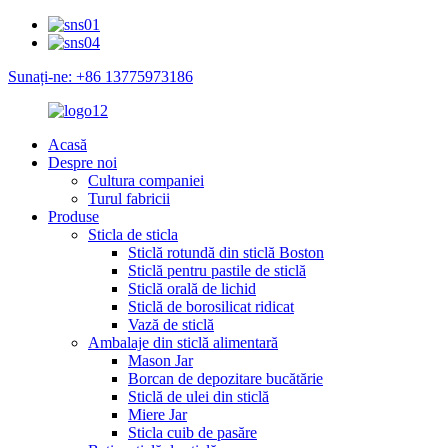
Sunați-ne: +86 13775973186
Acasă
Despre noi
Cultura companiei
Turul fabricii
Produse
Sticla de sticla
Sticlă rotundă din sticlă Boston
Sticlă pentru pastile de sticlă
Sticlă orală de lichid
Sticlă de borosilicat ridicat
Vază de sticlă
Ambalaje din sticlă alimentară
Mason Jar
Borcan de depozitare bucătărie
Sticlă de ulei din sticlă
Miere Jar
Sticla cuib de pasăre