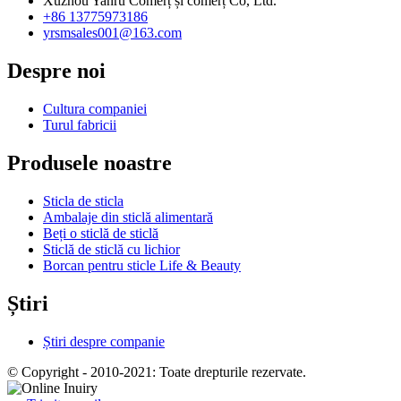
Xuzhou Yanru Comerț și comerț Co, Ltd.
+86 13775973186
yrsmsales001@163.com
Despre noi
Cultura companiei
Turul fabricii
Produsele noastre
Sticla de sticla
Ambalaje din sticlă alimentară
Beți o sticlă de sticlă
Sticlă de sticlă cu lichior
Borcan pentru sticle Life & Beauty
Știri
Știri despre companie
© Copyright - 2010-2021: Toate drepturile rezervate.