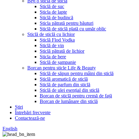
Beți o sticlă de sticlă
Sticlă de suc
Sticla de lapte
Sticlă de budincă
Sticla pătrată pentru băuturi
Sticlă de sticlă plată cu umăr oblic
Sticlă de sticlă cu lichior
Sticlă Flod Vodka
Sticlă de vin
Sticlă pătrată de lichior
Sticla de bere
Sticlă de șampanie
Borcan pentru sticle Life & Beauty
Sticlă de săpun pentru mâini din sticlă
Sticlă aromatică de sticlă
Sticlă de parfum din sticlă
Sticlă de ulei esențial din sticlă
Borcan de sticlă pentru cremă de față
Borcan de lumânare din sticlă
Știri
Întrebări frecvente
Contactează-ne
English