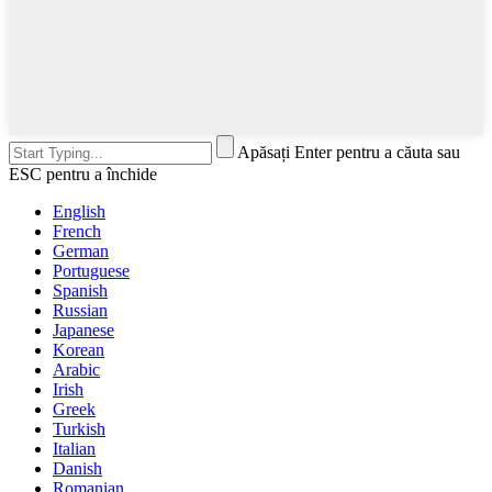
Apăsați Enter pentru a căuta sau
ESC pentru a închide
English
French
German
Portuguese
Spanish
Russian
Japanese
Korean
Arabic
Irish
Greek
Turkish
Italian
Danish
Romanian