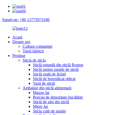
Sunați-ne: +86 13775973186
Acasă
Despre noi
Cultura companiei
Turul fabricii
Produse
Sticla de sticla
Sticlă rotundă din sticlă Boston
Sticlă pentru pastile de sticlă
Sticlă orală de lichid
Sticlă de borosilicat ridicat
Vază de sticlă
Ambalaje din sticlă alimentară
Mason Jar
Borcan de depozitare bucătărie
Sticlă de ulei din sticlă
Miere Jar
Sticla cuib de pasăre