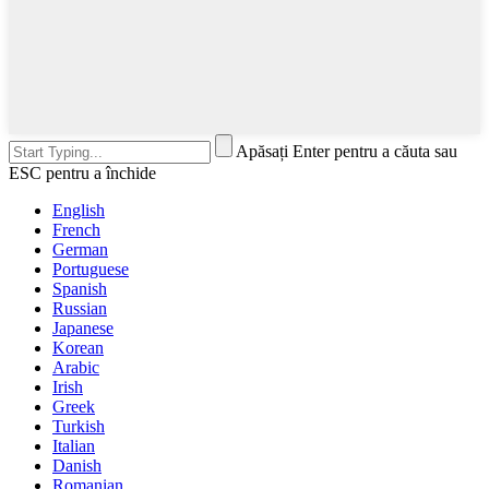
Apăsați Enter pentru a căuta sau
ESC pentru a închide
English
French
German
Portuguese
Spanish
Russian
Japanese
Korean
Arabic
Irish
Greek
Turkish
Italian
Danish
Romanian