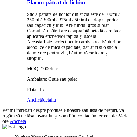
Flacon pătrat de lichior
Sticla pătrată de lichior din sticlă este de 100ml /
250ml / 300ml / 375ml / 500ml cu dop superior
sau capac cu șurub. Are fundul gros și plat.
Corpul său pătrat are o suprafață netedă care face
aplicarea etichetelor rapidă și ușoară.
Aceasta
’
Este perfect pentru ambalarea băuturilor
alcoolice de mică capacitate, dar ar fi și o sticlă
de mixere pentru vin, băuturi răcoritoare și
siropuri.
MOQ: 5000buc
Ambalare: Cutie sau palet
Plata: T / T
Anchetă
detaliu
Pentru întrebări despre produsele noastre sau lista de prețuri, vă
rugăm să ne lăsați e-mailul și vom fi în contact în termen de 24 de
ore.
Anchetă