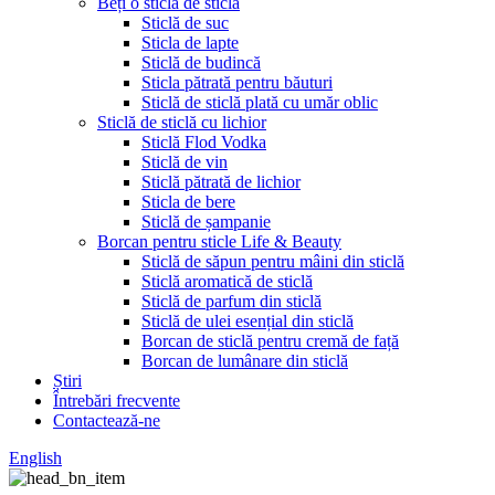
Beți o sticlă de sticlă
Sticlă de suc
Sticla de lapte
Sticlă de budincă
Sticla pătrată pentru băuturi
Sticlă de sticlă plată cu umăr oblic
Sticlă de sticlă cu lichior
Sticlă Flod Vodka
Sticlă de vin
Sticlă pătrată de lichior
Sticla de bere
Sticlă de șampanie
Borcan pentru sticle Life & Beauty
Sticlă de săpun pentru mâini din sticlă
Sticlă aromatică de sticlă
Sticlă de parfum din sticlă
Sticlă de ulei esențial din sticlă
Borcan de sticlă pentru cremă de față
Borcan de lumânare din sticlă
Știri
Întrebări frecvente
Contactează-ne
English