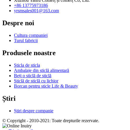
Xuzhou Yanru Comerț și comerț Co, Ltd.
+86 13775973186
yrsmsales001@163.com
Despre noi
Cultura companiei
Turul fabricii
Produsele noastre
Sticla de sticla
Ambalaje din sticlă alimentară
Beți o sticlă de sticlă
Sticlă de sticlă cu lichior
Borcan pentru sticle Life & Beauty
Știri
Știri despre companie
© Copyright - 2010-2021: Toate drepturile rezervate.