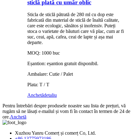
sticlă plată cu umăr oblic
Sticla de sticlă pătrată de 280 ml cu dop este
fabricată din material de sticlă de înaltă calitate,
care este ecologic, sănătos și inofensiv. Puteți
stoca o varietate de băuturi care vă plac, cum ar fi
suc, ceai, apă, cafea, ceai de lapte și așa mai
departe.
MOQ: 1000 buc
Eșantion: eșantion gratuit disponibil.
Ambalare: Cutie / Palet
Plata: T / T
Anchetă
detaliu
Pentru întrebări despre produsele noastre sau lista de prețuri, vă
rugăm să ne lăsați e-mailul și vom fi în contact în termen de 24 de
ore.
Anchetă
Xuzhou Yanru Comerț și comerț Co, Ltd.
+86 13775973186