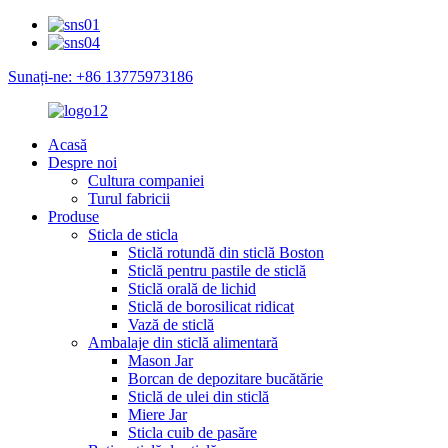
Sunați-ne: +86 13775973186
Acasă
Despre noi
Cultura companiei
Turul fabricii
Produse
Sticla de sticla
Sticlă rotundă din sticlă Boston
Sticlă pentru pastile de sticlă
Sticlă orală de lichid
Sticlă de borosilicat ridicat
Vază de sticlă
Ambalaje din sticlă alimentară
Mason Jar
Borcan de depozitare bucătărie
Sticlă de ulei din sticlă
Miere Jar
Sticla cuib de pasăre