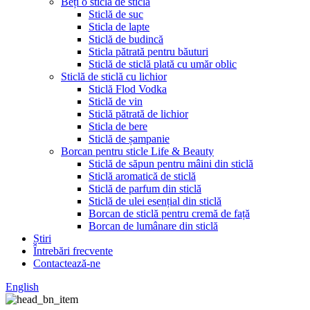
Beți o sticlă de sticlă
Sticlă de suc
Sticla de lapte
Sticlă de budincă
Sticla pătrată pentru băuturi
Sticlă de sticlă plată cu umăr oblic
Sticlă de sticlă cu lichior
Sticlă Flod Vodka
Sticlă de vin
Sticlă pătrată de lichior
Sticla de bere
Sticlă de șampanie
Borcan pentru sticle Life & Beauty
Sticlă de săpun pentru mâini din sticlă
Sticlă aromatică de sticlă
Sticlă de parfum din sticlă
Sticlă de ulei esențial din sticlă
Borcan de sticlă pentru cremă de față
Borcan de lumânare din sticlă
Știri
Întrebări frecvente
Contactează-ne
English