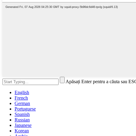
Apăsați Enter pentru a căuta sau ES
English
French
German
Portuguese
Spanish
Russian
Japanese
Korean