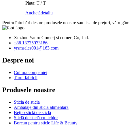
Plata: T / T
Anchetă
detaliu
Pentru întrebări despre produsele noastre sau lista de prețuri, vă rugăm
Xuzhou Yanru Comerț și comerț Co, Ltd.
+86 13775973186
yrsmsales001@163.com
Despre noi
Cultura companiei
Turul fabricii
Produsele noastre
Sticla de sticla
Ambalaje din sticlă alimentară
Beți o sticlă de sticlă
Sticlă de sticlă cu lichior
Borcan pentru sticle Life & Beauty