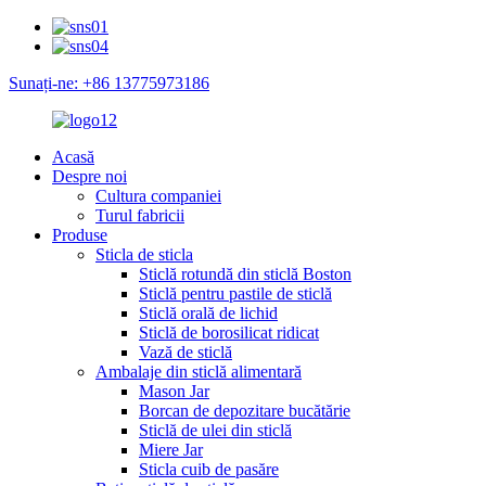
Sunați-ne: +86 13775973186
Acasă
Despre noi
Cultura companiei
Turul fabricii
Produse
Sticla de sticla
Sticlă rotundă din sticlă Boston
Sticlă pentru pastile de sticlă
Sticlă orală de lichid
Sticlă de borosilicat ridicat
Vază de sticlă
Ambalaje din sticlă alimentară
Mason Jar
Borcan de depozitare bucătărie
Sticlă de ulei din sticlă
Miere Jar
Sticla cuib de pasăre