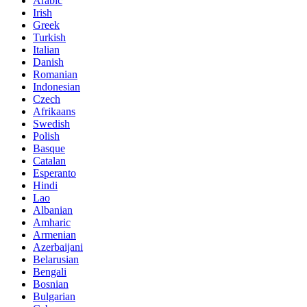
Arabic
Irish
Greek
Turkish
Italian
Danish
Romanian
Indonesian
Czech
Afrikaans
Swedish
Polish
Basque
Catalan
Esperanto
Hindi
Lao
Albanian
Amharic
Armenian
Azerbaijani
Belarusian
Bengali
Bosnian
Bulgarian