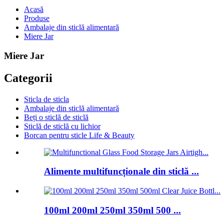
Acasă
Produse
Ambalaje din sticlă alimentară
Miere Jar
Miere Jar
Categorii
Sticla de sticla
Ambalaje din sticlă alimentară
Beți o sticlă de sticlă
Sticlă de sticlă cu lichior
Borcan pentru sticle Life & Beauty
Alimente multifuncționale din sticlă ...
100ml 200ml 250ml 350ml 500 ...