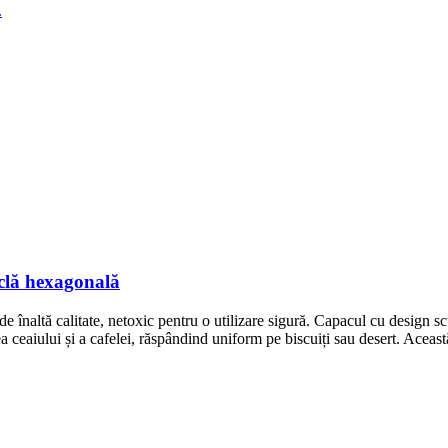
clă hexagonală
e înaltă calitate, netoxic pentru o utilizare sigură. Capacul cu design s
ea ceaiului și a cafelei, răspândind uniform pe biscuiți sau desert. Aceas