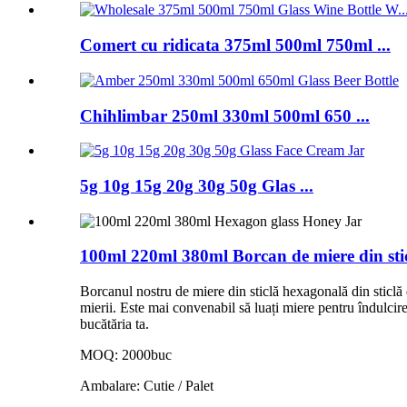
Comert cu ridicata 375ml 500ml 750ml ...
Chihlimbar 250ml 330ml 500ml 650 ...
5g 10g 15g 20g 30g 50g Glas ...
100ml 220ml 380ml Borcan de miere din sti
Borcanul nostru de miere din sticlă hexagonală din sticlă d
mierii. Este mai convenabil să luați miere pentru îndulcir
bucătăria ta.
MOQ: 2000buc
Ambalare: Cutie / Palet