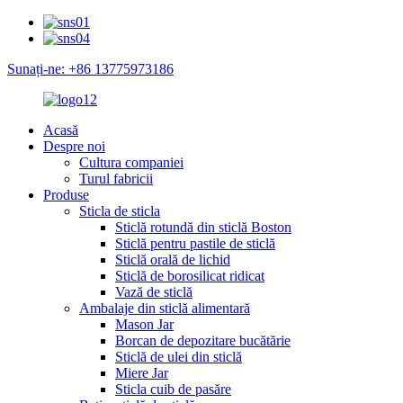
Sunați-ne: +86 13775973186
Acasă
Despre noi
Cultura companiei
Turul fabricii
Produse
Sticla de sticla
Sticlă rotundă din sticlă Boston
Sticlă pentru pastile de sticlă
Sticlă orală de lichid
Sticlă de borosilicat ridicat
Vază de sticlă
Ambalaje din sticlă alimentară
Mason Jar
Borcan de depozitare bucătărie
Sticlă de ulei din sticlă
Miere Jar
Sticla cuib de pasăre