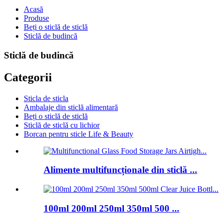
Acasă
Produse
Beți o sticlă de sticlă
Sticlă de budincă
Sticlă de budincă
Categorii
Sticla de sticla
Ambalaje din sticlă alimentară
Beți o sticlă de sticlă
Sticlă de sticlă cu lichior
Borcan pentru sticle Life & Beauty
Alimente multifuncționale din sticlă ...
100ml 200ml 250ml 350ml 500 ...