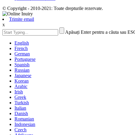
© Copyright - 2010-2021: Toate drepturile rezervate.
Trimite email
x
Apăsați Enter pentru a căuta sau ES
English
French
German
Portuguese
Spanish
Russian
Japanese
Korean
Arabic
Irish
Greek
Turkish
Italian
Danish
Romanian
Indonesian
Czech