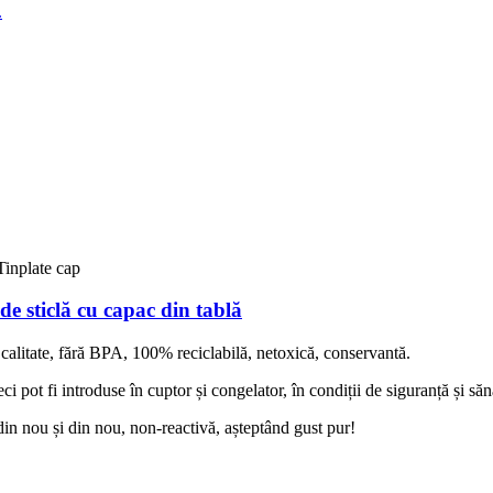
e sticlă cu capac din tablă
ă calitate, fără BPA, 100% reciclabilă, netoxică, conservantă.
ci pot fi introduse în cuptor și congelator, în condiții de siguranță și să
ă din nou și din nou, non-reactivă, așteptând gust pur!