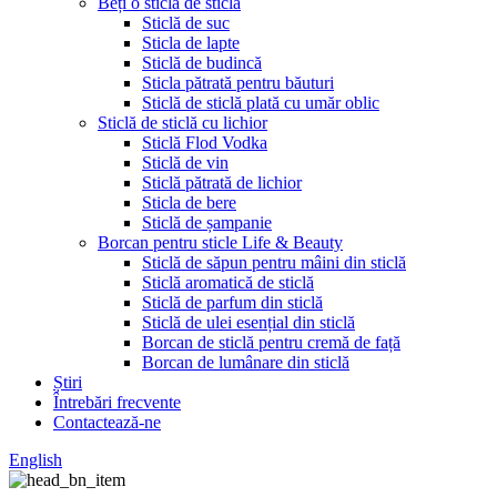
Beți o sticlă de sticlă
Sticlă de suc
Sticla de lapte
Sticlă de budincă
Sticla pătrată pentru băuturi
Sticlă de sticlă plată cu umăr oblic
Sticlă de sticlă cu lichior
Sticlă Flod Vodka
Sticlă de vin
Sticlă pătrată de lichior
Sticla de bere
Sticlă de șampanie
Borcan pentru sticle Life & Beauty
Sticlă de săpun pentru mâini din sticlă
Sticlă aromatică de sticlă
Sticlă de parfum din sticlă
Sticlă de ulei esențial din sticlă
Borcan de sticlă pentru cremă de față
Borcan de lumânare din sticlă
Știri
Întrebări frecvente
Contactează-ne
English