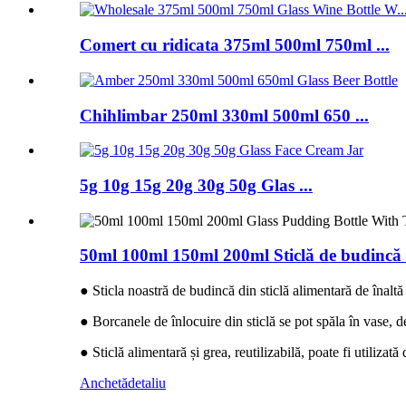
Comert cu ridicata 375ml 500ml 750ml ...
Chihlimbar 250ml 330ml 500ml 650 ...
5g 10g 15g 20g 30g 50g Glas ...
50ml 100ml 150ml 200ml Sticlă de budincă d
● Sticla noastră de budincă din sticlă alimentară de înalt
● Borcanele de înlocuire din sticlă se pot spăla în vase, de
● Sticlă alimentară și grea, reutilizabilă, poate fi utilizat
Anchetă
detaliu