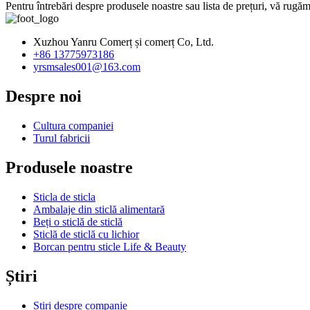
Pentru întrebări despre produsele noastre sau lista de prețuri, vă rugăm
Xuzhou Yanru Comerț și comerț Co, Ltd.
+86 13775973186
yrsmsales001@163.com
Despre noi
Cultura companiei
Turul fabricii
Produsele noastre
Sticla de sticla
Ambalaje din sticlă alimentară
Beți o sticlă de sticlă
Sticlă de sticlă cu lichior
Borcan pentru sticle Life & Beauty
Știri
Știri despre companie