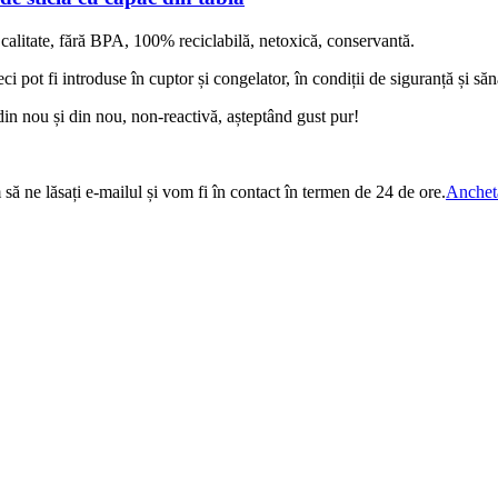
ă calitate, fără BPA, 100% reciclabilă, netoxică, conservantă.
ci pot fi introduse în cuptor și congelator, în condiții de siguranță și să
ă din nou și din nou, non-reactivă, așteptând gust pur!
 să ne lăsați e-mailul și vom fi în contact în termen de 24 de ore.
Anchet