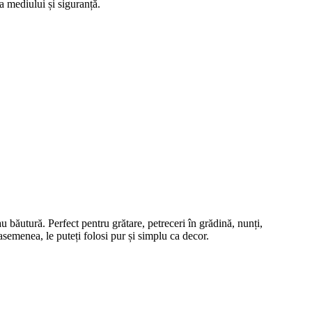
 a mediului și siguranță.
u băutură. Perfect pentru grătare, petreceri în grădină, nunți,
asemenea, le puteți folosi pur și simplu ca decor.