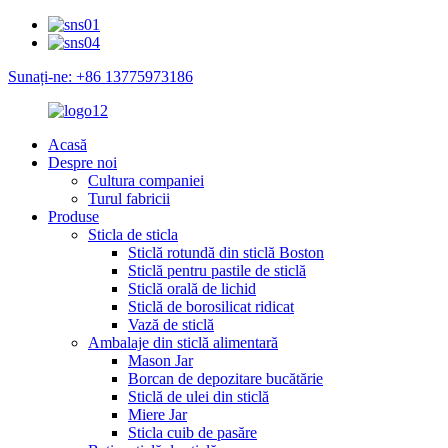
Sunați-ne: +86 13775973186
Acasă
Despre noi
Cultura companiei
Turul fabricii
Produse
Sticla de sticla
Sticlă rotundă din sticlă Boston
Sticlă pentru pastile de sticlă
Sticlă orală de lichid
Sticlă de borosilicat ridicat
Vază de sticlă
Ambalaje din sticlă alimentară
Mason Jar
Borcan de depozitare bucătărie
Sticlă de ulei din sticlă
Miere Jar
Sticla cuib de pasăre