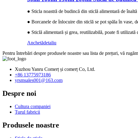
● Sticla noastră de budincă din sticlă alimentară de înalt
● Borcanele de înlocuire din sticlă se pot spăla în vase, de
● Sticlă alimentară și grea, reutilizabilă, poate fi utilizat
Anchetă
detaliu
Pentru întrebări despre produsele noastre sau lista de prețuri, vă rugăm
Xuzhou Yanru Comerț și comerț Co, Ltd.
+86 13775973186
yrsmsales001@163.com
Despre noi
Cultura companiei
Turul fabricii
Produsele noastre