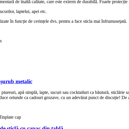
imentară de înaltă calitate, care este extrem de durabilă. Foarte protecție
curilor, laptelui, apei etc.
izate în funcție de cerințele dvs. pentru a face sticla mai înfrumusețată.
s
u șurub metalic
iureuri, apă simplă, lapte, sucuri sau cocktailuri ca băutură, sticlărie sa
ți duce oriunde ca cadouri grozave, cu un adevărat punct de discuție! De 
e sticlă cu capac din tablă