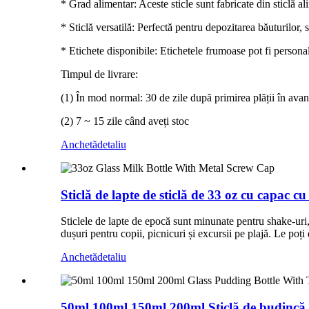
* Grad alimentar: Aceste sticle sunt fabricate din sticlă al
* Sticlă versatilă: Perfectă pentru depozitarea băuturilor, su
* Etichete disponibile: Etichetele frumoase pot fi personal
Timpul de livrare:
(1) În mod normal: 30 de zile după primirea plății în avan
(2) 7 ~ 15 zile când aveți stoc
Anchetă
detaliu
Sticlă de lapte de sticlă de 33 oz cu capac c
Sticlele de lapte de epocă sunt minunate pentru shake-uri, p
dușuri pentru copii, picnicuri și excursii pe plajă. Le po
Anchetă
detaliu
50ml 100ml 150ml 200ml Sticlă de budincă d