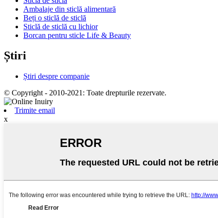
Sticla de sticla
Ambalaje din sticlă alimentară
Beți o sticlă de sticlă
Sticlă de sticlă cu lichior
Borcan pentru sticle Life & Beauty
Știri
Știri despre companie
© Copyright - 2010-2021: Toate drepturile rezervate.
Trimite email
x