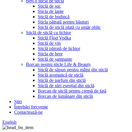
Beți o sticlă de sticlă
Sticlă de suc
Sticla de lapte
Sticlă de budincă
Sticla pătrată pentru băuturi
Sticlă de sticlă plată cu umăr oblic
Sticlă de sticlă cu lichior
Sticlă Flod Vodka
Sticlă de vin
Sticlă pătrată de lichior
Sticla de bere
Sticlă de șampanie
Borcan pentru sticle Life & Beauty
Sticlă de săpun pentru mâini din sticlă
Sticlă aromatică de sticlă
Sticlă de parfum din sticlă
Sticlă de ulei esențial din sticlă
Borcan de sticlă pentru cremă de față
Borcan de lumânare din sticlă
Știri
Întrebări frecvente
Contactează-ne
English