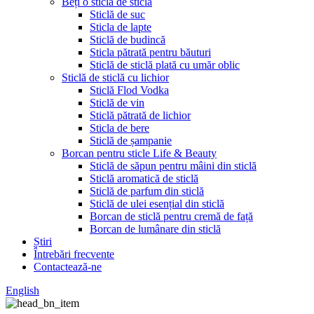
Beți o sticlă de sticlă
Sticlă de suc
Sticla de lapte
Sticlă de budincă
Sticla pătrată pentru băuturi
Sticlă de sticlă plată cu umăr oblic
Sticlă de sticlă cu lichior
Sticlă Flod Vodka
Sticlă de vin
Sticlă pătrată de lichior
Sticla de bere
Sticlă de șampanie
Borcan pentru sticle Life & Beauty
Sticlă de săpun pentru mâini din sticlă
Sticlă aromatică de sticlă
Sticlă de parfum din sticlă
Sticlă de ulei esențial din sticlă
Borcan de sticlă pentru cremă de față
Borcan de lumânare din sticlă
Știri
Întrebări frecvente
Contactează-ne
English