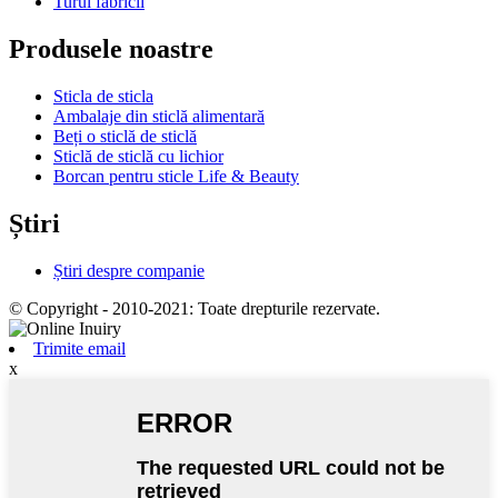
Turul fabricii
Produsele noastre
Sticla de sticla
Ambalaje din sticlă alimentară
Beți o sticlă de sticlă
Sticlă de sticlă cu lichior
Borcan pentru sticle Life & Beauty
Știri
Știri despre companie
© Copyright - 2010-2021: Toate drepturile rezervate.
Trimite email
x