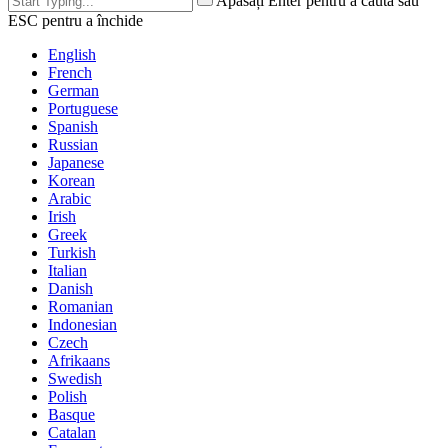
Apăsați Enter pentru a căuta sau
ESC pentru a închide
English
French
German
Portuguese
Spanish
Russian
Japanese
Korean
Arabic
Irish
Greek
Turkish
Italian
Danish
Romanian
Indonesian
Czech
Afrikaans
Swedish
Polish
Basque
Catalan