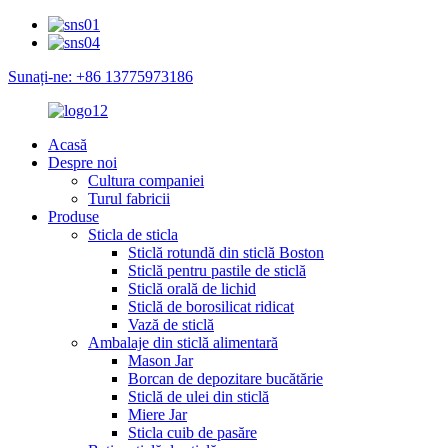
Sunați-ne: +86 13775973186
Acasă
Despre noi
Cultura companiei
Turul fabricii
Produse
Sticla de sticla
Sticlă rotundă din sticlă Boston
Sticlă pentru pastile de sticlă
Sticlă orală de lichid
Sticlă de borosilicat ridicat
Vază de sticlă
Ambalaje din sticlă alimentară
Mason Jar
Borcan de depozitare bucătărie
Sticlă de ulei din sticlă
Miere Jar
Sticla cuib de pasăre