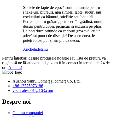
Sticlele de lapte de epocă sunt minunate pentru
shake-uri, piureuri, apă simplă, lapte, sucuri sau
cocktailuri ca băutură, sticlărie sau băutură.
Perfect pentru grătare, petreceri în grădină, nunți,
dușuri pentru copii, picnicuri și excursii pe plajă.
Le poți duce oriunde ca cadouri grozave, cu un
adevărat punct de discuție! De asemenea, le
puteți folosi pur și simplu ca decor.
Anchetă
detaliu
Pentru întrebări despre produsele noastre sau lista de prețuri, vă
rugăm să ne lăsați e-mailul și vom fi în contact în termen de 24 de
ore.
Anchetă
Xuzhou Yanru Comerț și comerț Co, Ltd.
+86 13775973186
yrsmsales001@163.com
Despre noi
Cultura companiei