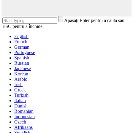
Apăsați Enter pentru a căuta sau
ESC pentru a închide
English
French
German
Portuguese
Spanish
Russian
Japanese
Korean
Arabic
Irish
Greek
Turkish
Italian
Danish
Romanian
Indonesian
Czech
Afrikaans
Swedish