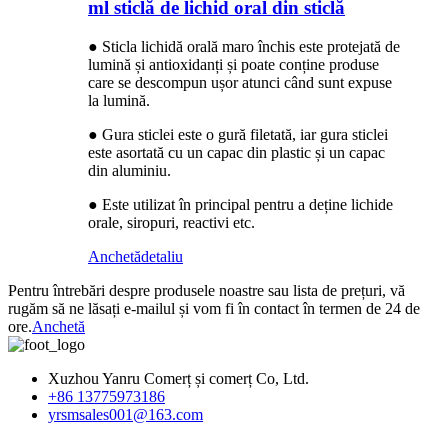
ml sticlă de lichid oral din sticlă
● Sticla lichidă orală maro închis este protejată de
lumină și antioxidanți și poate conține produse
care se descompun ușor atunci când sunt expuse
la lumină.
● Gura sticlei este o gură filetată, iar gura sticlei
este asortată cu un capac din plastic și un capac
din aluminiu.
● Este utilizat în principal pentru a deține lichide
orale, siropuri, reactivi etc.
Anchetă
detaliu
Pentru întrebări despre produsele noastre sau lista de prețuri, vă
rugăm să ne lăsați e-mailul și vom fi în contact în termen de 24 de
ore.
Anchetă
Xuzhou Yanru Comerț și comerț Co, Ltd.
+86 13775973186
yrsmsales001@163.com