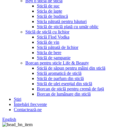
Beți o sticlă de sticlă
Sticlă de suc
Sticla de lapte
Sticlă de budincă
Sticla pătrată pentru băuturi
Sticlă de sticlă plată cu umăr oblic
Sticlă de sticlă cu lichior
Sticlă Flod Vodka
Sticlă de vin
Sticlă pătrată de lichior
Sticla de bere
Sticlă de șampanie
Borcan pentru sticle Life & Beauty
Sticlă de săpun pentru mâini din sticlă
Sticlă aromatică de sticlă
Sticlă de parfum din sticlă
Sticlă de ulei esențial din sticlă
Borcan de sticlă pentru cremă de față
Borcan de lumânare din sticlă
Știri
Întrebări frecvente
Contactează-ne
English