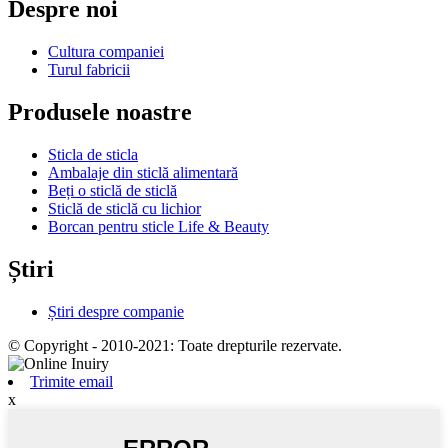
Despre noi
Cultura companiei
Turul fabricii
Produsele noastre
Sticla de sticla
Ambalaje din sticlă alimentară
Beți o sticlă de sticlă
Sticlă de sticlă cu lichior
Borcan pentru sticle Life & Beauty
Știri
Știri despre companie
© Copyright - 2010-2021: Toate drepturile rezervate.
Trimite email
x