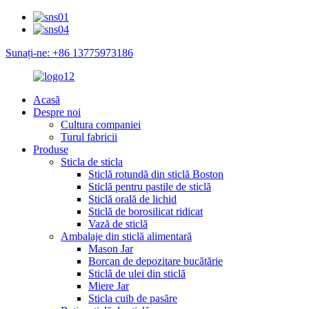
Sunați-ne: +86 13775973186
Acasă
Despre noi
Cultura companiei
Turul fabricii
Produse
Sticla de sticla
Sticlă rotundă din sticlă Boston
Sticlă pentru pastile de sticlă
Sticlă orală de lichid
Sticlă de borosilicat ridicat
Vază de sticlă
Ambalaje din sticlă alimentară
Mason Jar
Borcan de depozitare bucătărie
Sticlă de ulei din sticlă
Miere Jar
Sticla cuib de pasăre