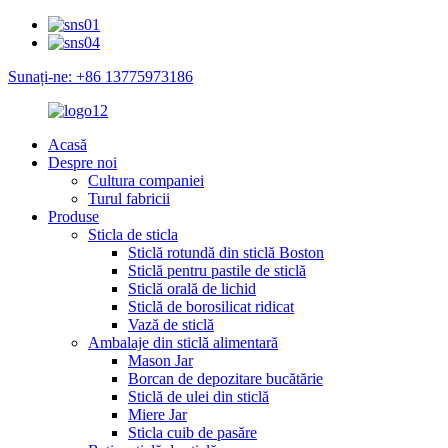
Sunați-ne: +86 13775973186
Acasă
Despre noi
Cultura companiei
Turul fabricii
Produse
Sticla de sticla
Sticlă rotundă din sticlă Boston
Sticlă pentru pastile de sticlă
Sticlă orală de lichid
Sticlă de borosilicat ridicat
Vază de sticlă
Ambalaje din sticlă alimentară
Mason Jar
Borcan de depozitare bucătărie
Sticlă de ulei din sticlă
Miere Jar
Sticla cuib de pasăre