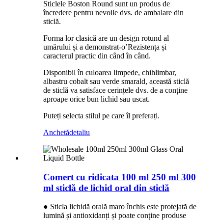
Sticlele Boston Round sunt un produs de
încredere pentru nevoile dvs. de ambalare din
sticlă.
Forma lor clasică are un design rotund al
umărului și a demonstrat-o
’
Rezistența și
caracterul practic din când în când.
Disponibil în culoarea limpede, chihlimbar,
albastru cobalt sau verde smarald, această sticlă
de sticlă va satisface cerințele dvs. de a conține
aproape orice bun lichid sau uscat.
Puteți selecta stilul pe care îl preferați.
Anchetă
detaliu
Comert cu ridicata 100 ml 250 ml 300
ml sticlă de lichid oral din sticlă
● Sticla lichidă orală maro închis este protejată de
lumină și antioxidanți și poate conține produse