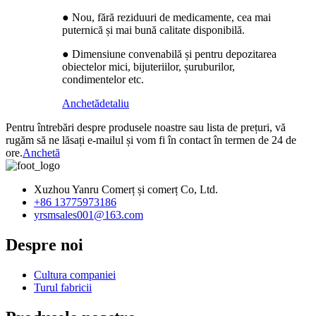
● Nou, fără reziduuri de medicamente, cea mai
puternică și mai bună calitate disponibilă.
● Dimensiune convenabilă și pentru depozitarea
obiectelor mici, bijuteriilor, șuruburilor,
condimentelor etc.
Anchetă
detaliu
Pentru întrebări despre produsele noastre sau lista de prețuri, vă
rugăm să ne lăsați e-mailul și vom fi în contact în termen de 24 de
ore.
Anchetă
Xuzhou Yanru Comerț și comerț Co, Ltd.
+86 13775973186
yrsmsales001@163.com
Despre noi
Cultura companiei
Turul fabricii