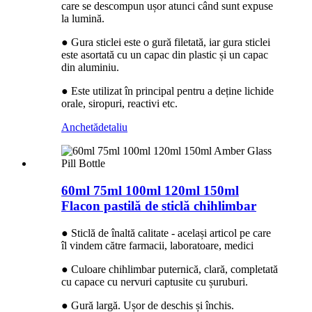
care se descompun ușor atunci când sunt expuse
la lumină.
● Gura sticlei este o gură filetată, iar gura sticlei
este asortată cu un capac din plastic și un capac
din aluminiu.
● Este utilizat în principal pentru a deține lichide
orale, siropuri, reactivi etc.
Anchetă
detaliu
60ml 75ml 100ml 120ml 150ml
Flacon pastilă de sticlă chihlimbar
● Sticlă de înaltă calitate - același articol pe care
îl vindem către farmacii, laboratoare, medici
● Culoare chihlimbar puternică, clară, completată
cu capace cu nervuri captusite cu șuruburi.
● Gură largă. Ușor de deschis și închis.