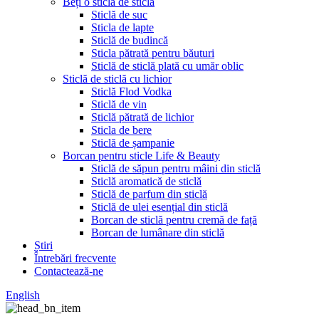
Beți o sticlă de sticlă
Sticlă de suc
Sticla de lapte
Sticlă de budincă
Sticla pătrată pentru băuturi
Sticlă de sticlă plată cu umăr oblic
Sticlă de sticlă cu lichior
Sticlă Flod Vodka
Sticlă de vin
Sticlă pătrată de lichior
Sticla de bere
Sticlă de șampanie
Borcan pentru sticle Life & Beauty
Sticlă de săpun pentru mâini din sticlă
Sticlă aromatică de sticlă
Sticlă de parfum din sticlă
Sticlă de ulei esențial din sticlă
Borcan de sticlă pentru cremă de față
Borcan de lumânare din sticlă
Știri
Întrebări frecvente
Contactează-ne
English