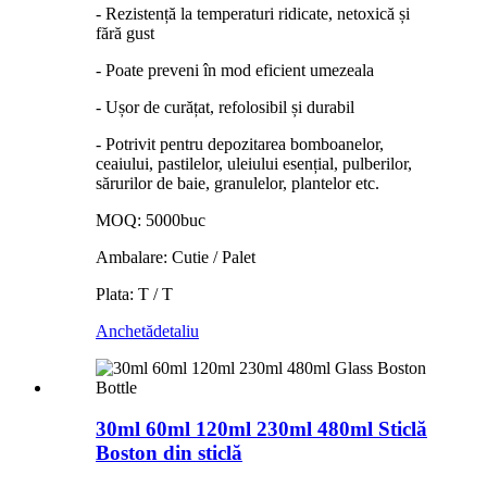
- Rezistență la temperaturi ridicate, netoxică și
fără gust
- Poate preveni în mod eficient umezeala
- Ușor de curățat, refolosibil și durabil
- Potrivit pentru depozitarea bomboanelor,
ceaiului, pastilelor, uleiului esențial, pulberilor,
sărurilor de baie, granulelor, plantelor etc.
MOQ: 5000buc
Ambalare: Cutie / Palet
Plata: T / T
Anchetă
detaliu
30ml 60ml 120ml 230ml 480ml Sticlă
Boston din sticlă