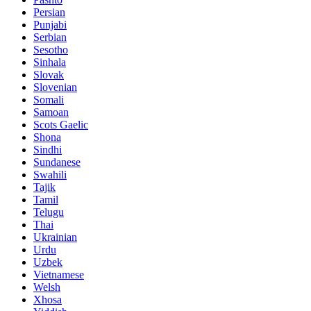
Persian
Punjabi
Serbian
Sesotho
Sinhala
Slovak
Slovenian
Somali
Samoan
Scots Gaelic
Shona
Sindhi
Sundanese
Swahili
Tajik
Tamil
Telugu
Thai
Ukrainian
Urdu
Uzbek
Vietnamese
Welsh
Xhosa