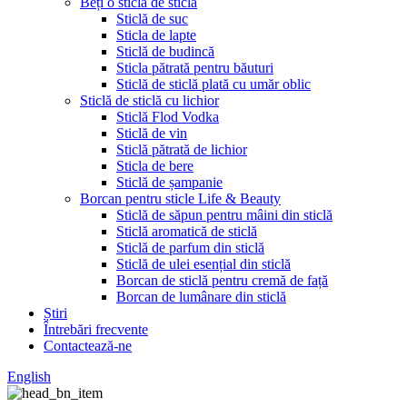
Beți o sticlă de sticlă
Sticlă de suc
Sticla de lapte
Sticlă de budincă
Sticla pătrată pentru băuturi
Sticlă de sticlă plată cu umăr oblic
Sticlă de sticlă cu lichior
Sticlă Flod Vodka
Sticlă de vin
Sticlă pătrată de lichior
Sticla de bere
Sticlă de șampanie
Borcan pentru sticle Life & Beauty
Sticlă de săpun pentru mâini din sticlă
Sticlă aromatică de sticlă
Sticlă de parfum din sticlă
Sticlă de ulei esențial din sticlă
Borcan de sticlă pentru cremă de față
Borcan de lumânare din sticlă
Știri
Întrebări frecvente
Contactează-ne
English