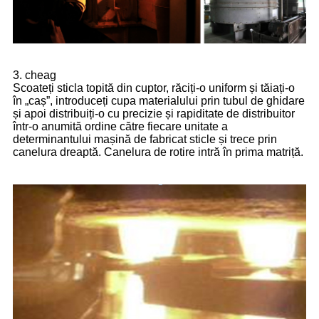
3. cheag
Scoateți sticla topită din cuptor, răciți-o uniform și tăiați-o
în „caș”, introduceți cupa materialului prin tubul de ghidare
și apoi distribuiți-o cu precizie și rapiditate de distribuitor
într-o anumită ordine către fiecare unitate a
determinantului mașină de fabricat sticle și trece prin
canelura dreaptă. Canelura de rotire intră în prima matriță.