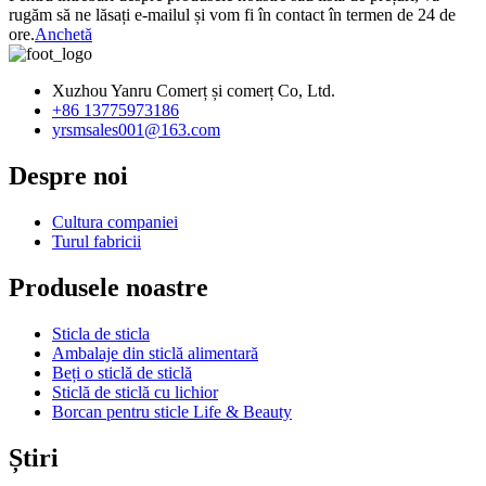
rugăm să ne lăsați e-mailul și vom fi în contact în termen de 24 de
ore.
Anchetă
Xuzhou Yanru Comerț și comerț Co, Ltd.
+86 13775973186
yrsmsales001@163.com
Despre noi
Cultura companiei
Turul fabricii
Produsele noastre
Sticla de sticla
Ambalaje din sticlă alimentară
Beți o sticlă de sticlă
Sticlă de sticlă cu lichior
Borcan pentru sticle Life & Beauty
Știri