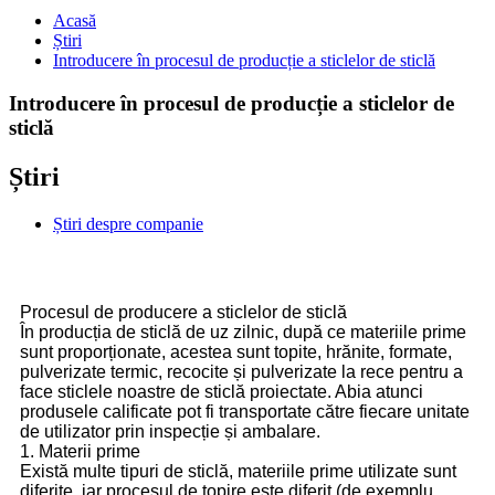
Acasă
Știri
Introducere în procesul de producție a sticlelor de sticlă
Introducere în procesul de producție a sticlelor de
sticlă
Știri
Știri despre companie
Procesul de producere a sticlelor de sticlă
În producția de sticlă de uz zilnic, după ce materiile prime
sunt proporționate, acestea sunt topite, hrănite, formate,
pulverizate termic, recocite și pulverizate la rece pentru a
face sticlele noastre de sticlă proiectate. Abia atunci
produsele calificate pot fi transportate către fiecare unitate
de utilizator prin inspecție și ambalare.
1. Materii prime
Există multe tipuri de sticlă, materiile prime utilizate sunt
diferite, iar procesul de topire este diferit (de exemplu,