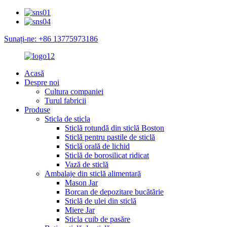
Sunați-ne: +86 13775973186
Acasă
Despre noi
Cultura companiei
Turul fabricii
Produse
Sticla de sticla
Sticlă rotundă din sticlă Boston
Sticlă pentru pastile de sticlă
Sticlă orală de lichid
Sticlă de borosilicat ridicat
Vază de sticlă
Ambalaje din sticlă alimentară
Mason Jar
Borcan de depozitare bucătărie
Sticlă de ulei din sticlă
Miere Jar
Sticla cuib de pasăre