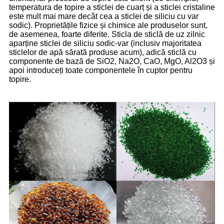
temperatura de topire a sticlei de cuarț și a sticlei cristaline
este mult mai mare decât cea a sticlei de siliciu cu var
sodic). Proprietățile fizice și chimice ale produselor sunt,
de asemenea, foarte diferite. Sticla de sticlă de uz zilnic
aparține sticlei de siliciu sodic-var (inclusiv majoritatea
sticlelor de apă sărată produse acum), adică sticlă cu
componente de bază de SiO2, Na2O, CaO, MgO, Al2O3 și
apoi introduceți toate componentele în cuptor pentru
topire.