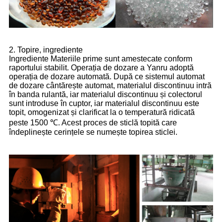
2. Topire, ingrediente
Ingrediente Materiile prime sunt amestecate conform
raportului stabilit. Operația de dozare a Yanru adoptă
operația de dozare automată. După ce sistemul automat
de dozare cântărește automat, materialul discontinuu intră
în banda rulantă, iar materialul discontinuu și colectorul
sunt introduse în cuptor, iar materialul discontinuu este
topit, omogenizat și clarificat la o temperatură ridicată
peste 1500 ℃. Acest proces de sticlă topită care
îndeplinește cerințele se numește topirea sticlei.