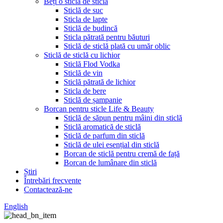
Beți o sticlă de sticlă
Sticlă de suc
Sticla de lapte
Sticlă de budincă
Sticla pătrată pentru băuturi
Sticlă de sticlă plată cu umăr oblic
Sticlă de sticlă cu lichior
Sticlă Flod Vodka
Sticlă de vin
Sticlă pătrată de lichior
Sticla de bere
Sticlă de șampanie
Borcan pentru sticle Life & Beauty
Sticlă de săpun pentru mâini din sticlă
Sticlă aromatică de sticlă
Sticlă de parfum din sticlă
Sticlă de ulei esențial din sticlă
Borcan de sticlă pentru cremă de față
Borcan de lumânare din sticlă
Știri
Întrebări frecvente
Contactează-ne
English