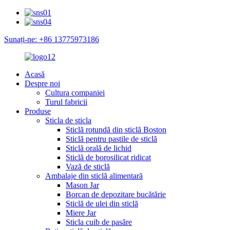
Sunați-ne: +86 13775973186
Acasă
Despre noi
Cultura companiei
Turul fabricii
Produse
Sticla de sticla
Sticlă rotundă din sticlă Boston
Sticlă pentru pastile de sticlă
Sticlă orală de lichid
Sticlă de borosilicat ridicat
Vază de sticlă
Ambalaje din sticlă alimentară
Mason Jar
Borcan de depozitare bucătărie
Sticlă de ulei din sticlă
Miere Jar
Sticla cuib de pasăre