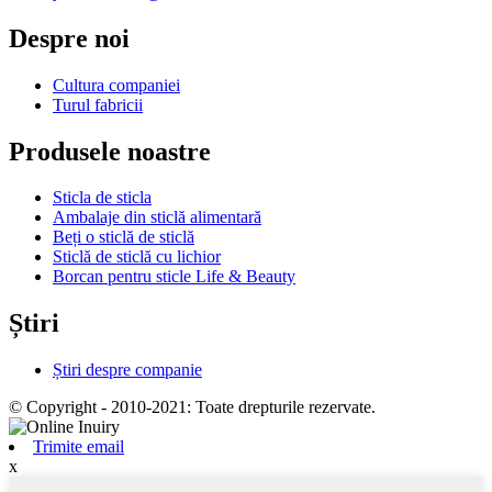
Despre noi
Cultura companiei
Turul fabricii
Produsele noastre
Sticla de sticla
Ambalaje din sticlă alimentară
Beți o sticlă de sticlă
Sticlă de sticlă cu lichior
Borcan pentru sticle Life & Beauty
Știri
Știri despre companie
© Copyright - 2010-2021: Toate drepturile rezervate.
Trimite email
x