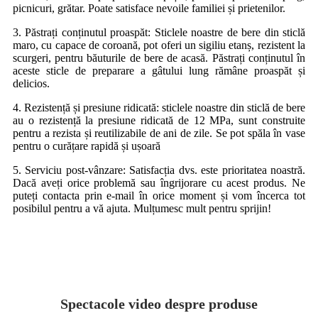
picnicuri, grătar. Poate satisface nevoile familiei și prietenilor.
3. Păstrați conținutul proaspăt: Sticlele noastre de bere din sticlă
maro, cu capace de coroană, pot oferi un sigiliu etanș, rezistent la
scurgeri, pentru băuturile de bere de acasă. Păstrați conținutul în
aceste sticle de preparare a gâtului lung rămâne proaspăt și
delicios.
4. Rezistență și presiune ridicată: sticlele noastre din sticlă de bere
au o rezistență la presiune ridicată de 12 MPa, sunt construite
pentru a rezista și reutilizabile de ani de zile. Se pot spăla în vase
pentru o curățare rapidă și ușoară
5. Serviciu post-vânzare: Satisfacția dvs. este prioritatea noastră.
Dacă aveți orice problemă sau îngrijorare cu acest produs. Ne
puteți contacta prin e-mail în orice moment și vom încerca tot
posibilul pentru a vă ajuta. Mulțumesc mult pentru sprijin!
Spectacole video despre produse