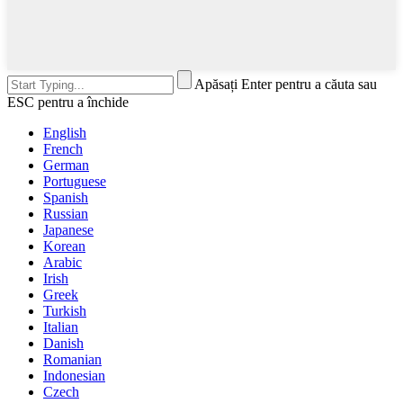
Apăsați Enter pentru a căuta sau
ESC pentru a închide
English
French
German
Portuguese
Spanish
Russian
Japanese
Korean
Arabic
Irish
Greek
Turkish
Italian
Danish
Romanian
Indonesian
Czech