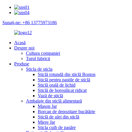
Sunați-ne: +86 13775973186
Acasă
Despre noi
Cultura companiei
Turul fabricii
Produse
Sticla de sticla
Sticlă rotundă din sticlă Boston
Sticlă pentru pastile de sticlă
Sticlă orală de lichid
Sticlă de borosilicat ridicat
Vază de sticlă
Ambalaje din sticlă alimentară
Mason Jar
Borcan de depozitare bucătărie
Sticlă de ulei din sticlă
Miere Jar
Sticla cuib de pasăre