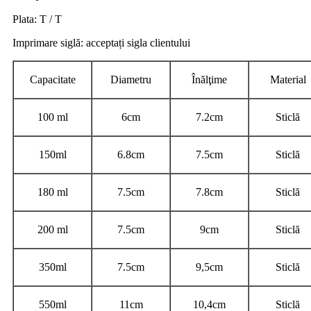
Plata: T / T
Imprimare siglă: acceptați sigla clientului
Capacitate
Diametru
Înălţime
Material
100 ml
6cm
7.2cm
Sticlă
150ml
6.8cm
7.5cm
Sticlă
180 ml
7.5cm
7.8cm
Sticlă
200 ml
7.5cm
9cm
Sticlă
350ml
7.5cm
9,5cm
Sticlă
550ml
11cm
10,4cm
Sticlă