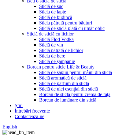
Beți o sticlă de sticlă
Sticlă de suc
Sticla de lapte
Sticlă de budincă
Sticla pătrată pentru băuturi
Sticlă de sticlă plată cu umăr oblic
Sticlă de sticlă cu lichior
Sticlă Flod Vodka
Sticlă de vin
Sticlă pătrată de lichior
Sticla de bere
Sticlă de șampanie
Borcan pentru sticle Life & Beauty
Sticlă de săpun pentru mâini din sticlă
Sticlă aromatică de sticlă
Sticlă de parfum din sticlă
Sticlă de ulei esențial din sticlă
Borcan de sticlă pentru cremă de față
Borcan de lumânare din sticlă
Știri
Întrebări frecvente
Contactează-ne
English