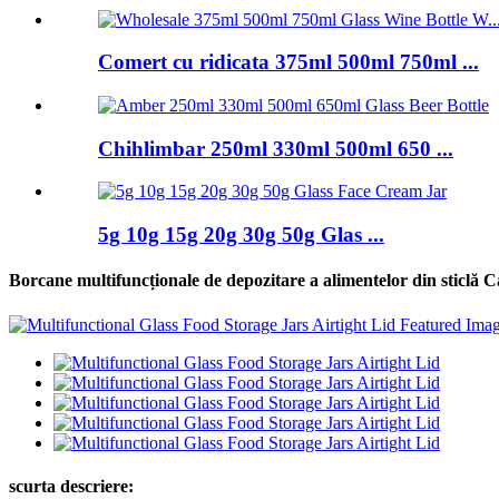
Comert cu ridicata 375ml 500ml 750ml ...
Chihlimbar 250ml 330ml 500ml 650 ...
5g 10g 15g 20g 30g 50g Glas ...
Borcane multifuncționale de depozitare a alimentelor din sticlă 
scurta descriere: