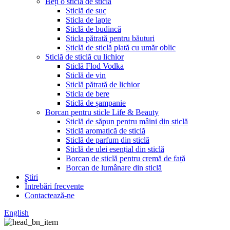
Beți o sticlă de sticlă
Sticlă de suc
Sticla de lapte
Sticlă de budincă
Sticla pătrată pentru băuturi
Sticlă de sticlă plată cu umăr oblic
Sticlă de sticlă cu lichior
Sticlă Flod Vodka
Sticlă de vin
Sticlă pătrată de lichior
Sticla de bere
Sticlă de șampanie
Borcan pentru sticle Life & Beauty
Sticlă de săpun pentru mâini din sticlă
Sticlă aromatică de sticlă
Sticlă de parfum din sticlă
Sticlă de ulei esențial din sticlă
Borcan de sticlă pentru cremă de față
Borcan de lumânare din sticlă
Știri
Întrebări frecvente
Contactează-ne
English