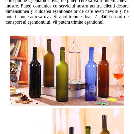
corespunde așteptărilor dvs., ne puteți cere să vă trimitem câteva
mostre. Puteți comunica cu serviciul nostru pentru clienți despre
dimensiunea și culoarea eșantioanelor de care aveți nevoie și ne
puteți spune adresa dvs. Și apoi trebuie doar să plătiți costul de
transport al eșantionului, vă putem trimite eșantionul.