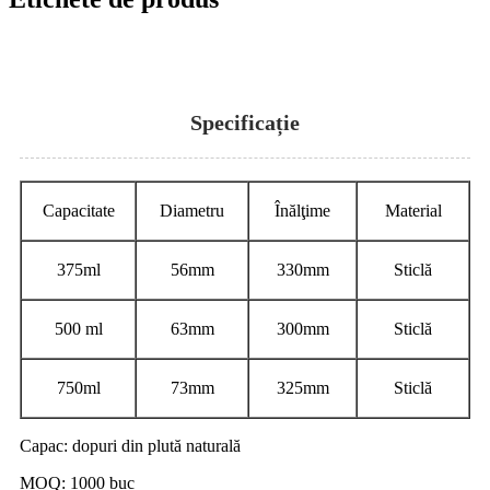
Specificație
Capacitate
Diametru
Înălţime
Material
375ml
56mm
330mm
Sticlă
500 ml
63mm
300mm
Sticlă
750ml
73mm
325mm
Sticlă
Capac: dopuri din plută naturală
MOQ: 1000 buc