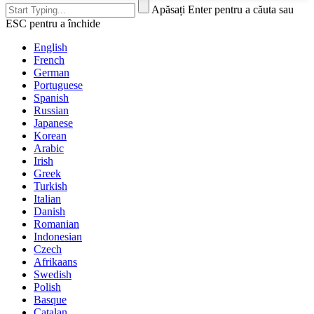
Apăsați Enter pentru a căuta sau
ESC pentru a închide
English
French
German
Portuguese
Spanish
Russian
Japanese
Korean
Arabic
Irish
Greek
Turkish
Italian
Danish
Romanian
Indonesian
Czech
Afrikaans
Swedish
Polish
Basque
Catalan