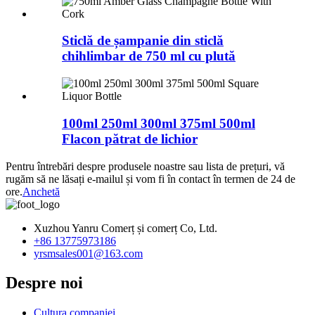
Sticlă de șampanie din sticlă
chihlimbar de 750 ml cu plută
100ml 250ml 300ml 375ml 500ml
Flacon pătrat de lichior
Pentru întrebări despre produsele noastre sau lista de prețuri, vă
rugăm să ne lăsați e-mailul și vom fi în contact în termen de 24 de
ore.
Anchetă
Xuzhou Yanru Comerț și comerț Co, Ltd.
+86 13775973186
yrsmsales001@163.com
Despre noi
Cultura companiei