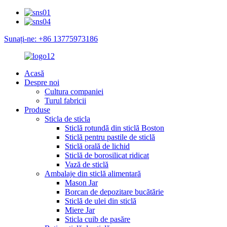
Sunați-ne: +86 13775973186
Acasă
Despre noi
Cultura companiei
Turul fabricii
Produse
Sticla de sticla
Sticlă rotundă din sticlă Boston
Sticlă pentru pastile de sticlă
Sticlă orală de lichid
Sticlă de borosilicat ridicat
Vază de sticlă
Ambalaje din sticlă alimentară
Mason Jar
Borcan de depozitare bucătărie
Sticlă de ulei din sticlă
Miere Jar
Sticla cuib de pasăre