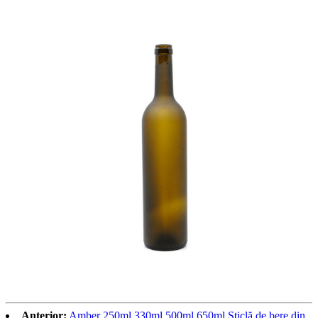
Anterior:
Amber 250ml 330ml 500ml 650ml Sticlă de bere din