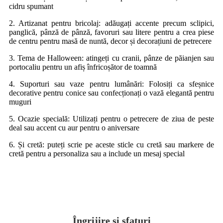
cidru spumant
2. Artizanat pentru bricolaj: adăugați accente precum sclipici,
panglică, pânză de pânză, favoruri sau litere pentru a crea piese
de centru pentru masă de nuntă, decor și decorațiuni de petrecere
3. Tema de Halloween: atingeți cu cranii, pânze de păianjen sau
portocaliu pentru un afiș înfricoșător de toamnă
4. Suporturi sau vaze pentru lumânări: Folosiți ca sfeșnice
decorative pentru conice sau confecționați o vază elegantă pentru
muguri
5. Ocazie specială: Utilizați pentru o petrecere de ziua de peste
deal sau accent cu aur pentru o aniversare
6. Și cretă: puteți scrie pe aceste sticle cu cretă sau markere de
cretă pentru a personaliza sau a include un mesaj special
Îngrijire și sfaturi