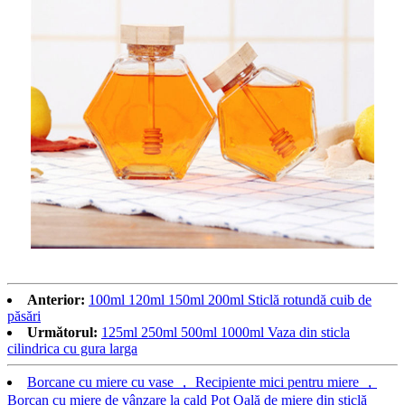
Anterior:
100ml 120ml 150ml 200ml Sticlă rotundă cuib de
păsări
Următorul:
125ml 250ml 500ml 1000ml Vaza din sticla
cilindrica cu gura larga
Borcane cu miere cu vase ， Recipiente mici pentru miere ，
Borcan cu miere de vânzare la cald Pot Oală de miere din sticlă