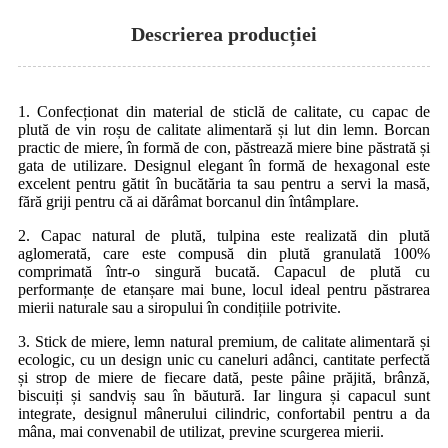
Descrierea producției
1. Confecționat din material de sticlă de calitate, cu capac de
plută de vin roșu de calitate alimentară și lut din lemn. Borcan
practic de miere, în formă de con, păstrează miere bine păstrată și
gata de utilizare. Designul elegant în formă de hexagonal este
excelent pentru gătit în bucătăria ta sau pentru a servi la masă,
fără griji pentru că ai dărâmat borcanul din întâmplare.
2. Capac natural de plută, tulpina este realizată din plută
aglomerată, care este compusă din plută granulată 100%
comprimată într-o singură bucată. Capacul de plută cu
performanțe de etanșare mai bune, locul ideal pentru păstrarea
mierii naturale sau a siropului în condițiile potrivite.
3. Stick de miere, lemn natural premium, de calitate alimentară și
ecologic, cu un design unic cu caneluri adânci, cantitate perfectă
și strop de miere de fiecare dată, peste pâine prăjită, brânză,
biscuiți și sandviș sau în băutură. Iar lingura și capacul sunt
integrate, designul mânerului cilindric, confortabil pentru a da
mâna, mai convenabil de utilizat, previne scurgerea mierii.