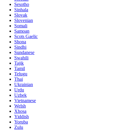
Sesotho
Sinhala
Slovak
Slovenian
Somali
Samoan
Scots Gaelic
Shona
Sindhi
Sundanese
Swahili
Tajik
Tamil
Telugu
Thai
Ukrainian
Urdu
Uzbek
Vietnamese
Welsh
Xhosa
Yiddish
Yoruba
Zulu