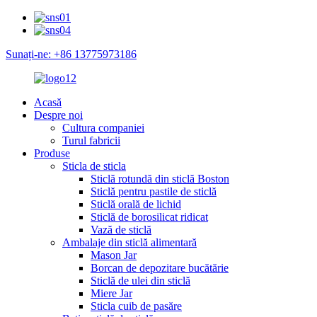
Sunați-ne: +86 13775973186
Acasă
Despre noi
Cultura companiei
Turul fabricii
Produse
Sticla de sticla
Sticlă rotundă din sticlă Boston
Sticlă pentru pastile de sticlă
Sticlă orală de lichid
Sticlă de borosilicat ridicat
Vază de sticlă
Ambalaje din sticlă alimentară
Mason Jar
Borcan de depozitare bucătărie
Sticlă de ulei din sticlă
Miere Jar
Sticla cuib de pasăre