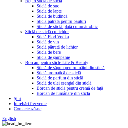
Beți o sticlă de sticlă
Sticlă de suc
Sticla de lapte
Sticlă de budincă
Sticla pătrată pentru băuturi
Sticlă de sticlă plată cu umăr oblic
Sticlă de sticlă cu lichior
Sticlă Flod Vodka
Sticlă de vin
Sticlă pătrată de lichior
Sticla de bere
Sticlă de șampanie
Borcan pentru sticle Life & Beauty
Sticlă de săpun pentru mâini din sticlă
Sticlă aromatică de sticlă
Sticlă de parfum din sticlă
Sticlă de ulei esențial din sticlă
Borcan de sticlă pentru cremă de față
Borcan de lumânare din sticlă
Știri
Întrebări frecvente
Contactează-ne
English