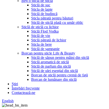
Beți o sticlă de sticlă
Sticlă de suc
Sticla de lapte
Sticlă de budincă
Sticla pătrată pentru băuturi
Sticlă de sticlă plată cu umăr oblic
Sticlă de sticlă cu lichior
Sticlă Flod Vodka
Sticlă de vin
Sticlă pătrată de lichior
Sticla de bere
Sticlă de șampanie
Borcan pentru sticle Life & Beauty
Sticlă de săpun pentru mâini din sticlă
Sticlă aromatică de sticlă
Sticlă de parfum din sticlă
Sticlă de ulei esențial din sticlă
Borcan de sticlă pentru cremă de față
Borcan de lumânare din sticlă
Știri
Întrebări frecvente
Contactează-ne
English