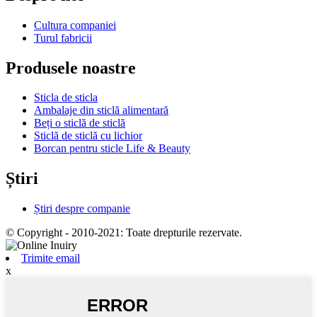
Cultura companiei
Turul fabricii
Produsele noastre
Sticla de sticla
Ambalaje din sticlă alimentară
Beți o sticlă de sticlă
Sticlă de sticlă cu lichior
Borcan pentru sticle Life & Beauty
Știri
Știri despre companie
© Copyright - 2010-2021: Toate drepturile rezervate.
Trimite email
x