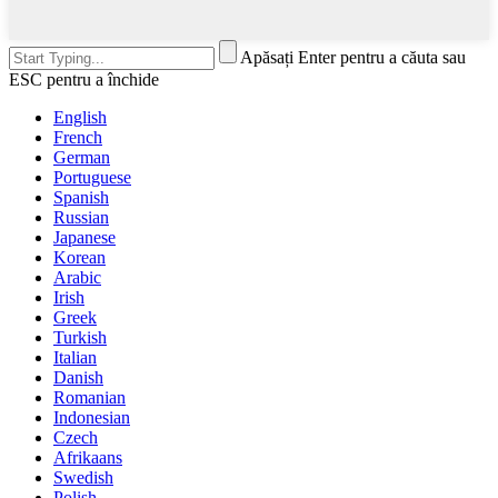
Apăsați Enter pentru a căuta sau
ESC pentru a închide
English
French
German
Portuguese
Spanish
Russian
Japanese
Korean
Arabic
Irish
Greek
Turkish
Italian
Danish
Romanian
Indonesian
Czech
Afrikaans
Swedish
Polish