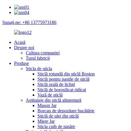
Sunați-ne: +86 13775973186
Acasă
Despre noi
Cultura companiei
Turul fabricii
Produse
Sticla de sticla
Sticlă rotundă din sticlă Boston
Sticlă pentru pastile de sticlă
Sticlă orală de lichid
Sticlă de borosilicat ridicat
Vază de sticlă
Ambalaje din sticlă alimentară
Mason Jar
Borcan de depozitare bucătărie
Sticlă de ulei din sticlă
Miere Jar
Sticla cuib de pasăre