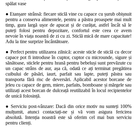
spălat vase
● Etanșare strânsă: fiecare sticlă vine cu capace cu șurub obișnuit
pentru a conserva alimentele, pentru a păstra proaspete mai mult
timp, gura largă ușor de apucat și de curățat, astfel încât să le
puteți folosi pentru depozitare, confortul este ceea ce avem
nevoie în viața noastră de zi cu zi. Sticlă mică de mare capacitate!
Adu la tine surprize încântătoare.
● Perfect pentru utilizarea zilnică: aceste sticle de sticlă cu decor
capace pot fi introduse în cuptor, cuptor cu microunde, sigure și
sănătoase, sticlele pentru hrană pentru bebeluși sunt prevăzute cu
un capac strâns de aur, așa că, odată ce ați terminat pregătirea
cuibului de păsări, iaurt, parfait sau lapte, puteți păstra sau
transporta fără risc de deversări. Aplicabil acestor borcane de
jeleu cu capace de gem, miere, parfaits, bomboane și mărgele sau
utilizați acest borcan de dulceață reutilizabil în locul recipientelor
de unică folosință.
● Serviciu post-vânzare: Dacă din orice motiv nu sunteți 100%
mulțumit, atunci contactați-ne și vă vom asigura fericirea
absolută. Intenția noastră este să oferim cel mai bun serviciu
pentru clienți.